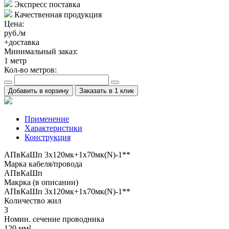
Экспресс поставка
Качественная продукция
Цена:
руб./м
+доставка
Минимальный заказ:
1
метр
Кол-во метров:
Добавить в корзину
Заказать в 1 клик
Применение
Характеристики
Конструкция
АПвКаШп 3x120мк+1x70мк(N)-1**
Марка кабеля/провода
АПвКаШп
Макрка (в описании)
АПвКаШп 3x120мк+1x70мк(N)-1**
Количество жил
3
Номин. сечение проводника
120 мм²