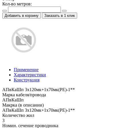
Кол-во метров:
Добавить в корзину
Заказать в 1 клик
Применение
Характеристики
Конструкция
АПвКаШп 3x120мк+1x70мк(PE)-1**
Марка кабеля/провода
АПвКаШп
Макрка (в описании)
АПвКаШп 3x120мк+1x70мк(PE)-1**
Количество жил
3
Номин. сечение проводника