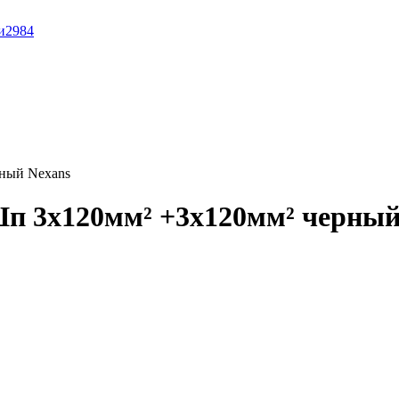
и
2984
ный Nexans
п 3x120мм² +3x120мм² черный