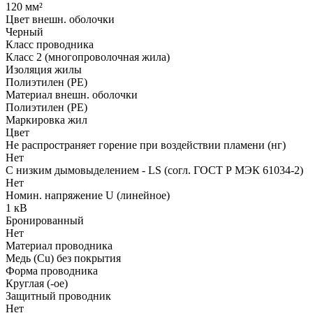
120 мм²
Цвет внешн. оболочки
Черный
Класс проводника
Класс 2 (многопроволочная жила)
Изоляция жилы
Полиэтилен (PE)
Материал внешн. оболочки
Полиэтилен (PE)
Маркировка жил
Цвет
Не распространяет горение при воздействии пламени (нг)
Нет
С низким дымовыделением - LS (согл. ГОСТ Р МЭК 61034-2)
Нет
Номин. напряжение U (линейное)
1 кВ
Бронированный
Нет
Материал проводника
Медь (Cu) без покрытия
Форма проводника
Круглая (-ое)
Защитный проводник
Нет