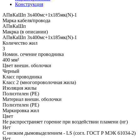
Конструкция
АПвКаШп 3x400мс+1x185мк(N)-1
Марка кабеля/провода
АПвКаШп
Макрка (в описании)
АПвКаШп 3x400мс+1x185мк(N)-1
Количество жил
3
Номин. сечение проводника
400 мм²
Цвет внешн. оболочки
Черный
Класс проводника
Класс 2 (многопроволочная жила)
Изоляция жилы
Полиэтилен (PE)
Материал внешн. оболочки
Полиэтилен (PE)
Маркировка жил
Цвет
Не распространяет горение при воздействии пламени (нг)
Нет
С низким дымовыделением - LS (согл. ГОСТ Р МЭК 61034-2)
Нет