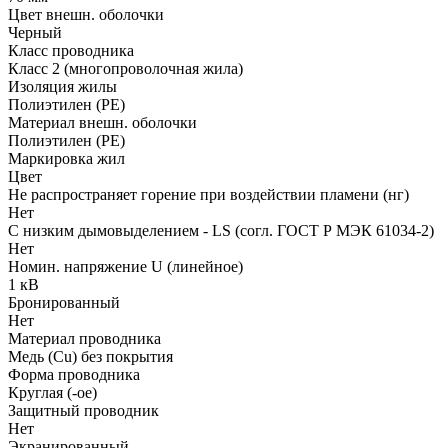
Цвет внешн. оболочки
Черный
Класс проводника
Класс 2 (многопроволочная жила)
Изоляция жилы
Полиэтилен (PE)
Материал внешн. оболочки
Полиэтилен (PE)
Маркировка жил
Цвет
Не распространяет горение при воздействии пламени (нг)
Нет
С низким дымовыделением - LS (согл. ГОСТ Р МЭК 61034-2)
Нет
Номин. напряжение U (линейное)
1 кВ
Бронированный
Нет
Материал проводника
Медь (Cu) без покрытия
Форма проводника
Круглая (-ое)
Защитный проводник
Нет
Экранированный