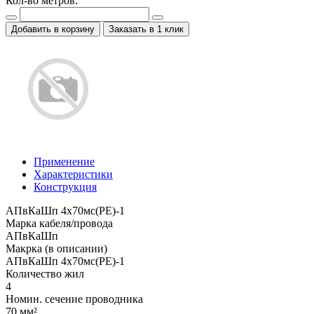
Кол-во метров:
Добавить в корзину
Заказать в 1 клик
Применение
Характеристики
Конструкция
АПвКаШп 4x70мс(PE)-1
Марка кабеля/провода
АПвКаШп
Макрка (в описании)
АПвКаШп 4x70мс(PE)-1
Количество жил
4
Номин. сечение проводника
70 мм²