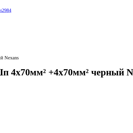
и
2984
й Nexans
п 4x70мм² +4x70мм² черный N