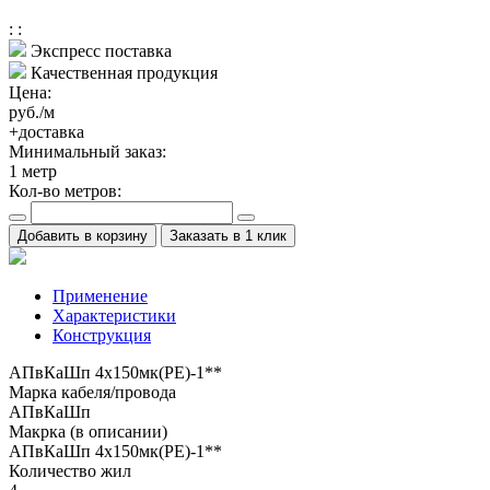
:
:
Экспресс поставка
Качественная продукция
Цена:
руб./м
+доставка
Минимальный заказ:
1
метр
Кол-во метров:
Добавить в корзину
Заказать в 1 клик
Применение
Характеристики
Конструкция
АПвКаШп 4x150мк(PE)-1**
Марка кабеля/провода
АПвКаШп
Макрка (в описании)
АПвКаШп 4x150мк(PE)-1**
Количество жил