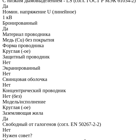
С низким дымовыделением - LS (согл. ГОСТ Р МЭК 61034-2)
Да
Номин. напряжение U (линейное)
1 кВ
Бронированный
Да
Материал проводника
Медь (Cu) без покрытия
Форма проводника
Круглая (-ое)
Защитный проводник
Нет
Экранированный
Нет
Свинцовая оболочка
Нет
Концентрический проводник
Нет (без)
Модель/исполнение
Круглая (-ое)
Заземляющая жила
Да
Свободный от галогенов (согл. EN 50267-2-2)
Нет
Нужен совет?