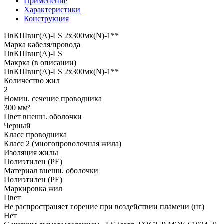
Применение
Характеристики
Конструкция
ПвКШвнг(A)-LS 2x300мк(N)-1**
Марка кабеля/провода
ПвКШвнг(A)-LS
Макрка (в описании)
ПвКШвнг(A)-LS 2x300мк(N)-1**
Количество жил
2
Номин. сечение проводника
300 мм²
Цвет внешн. оболочки
Черный
Класс проводника
Класс 2 (многопроволочная жила)
Изоляция жилы
Полиэтилен (PE)
Материал внешн. оболочки
Полиэтилен (PE)
Маркировка жил
Цвет
Не распространяет горение при воздействии пламени (нг)
Нет