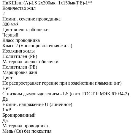
ПвКШвнг(A)-LS 2x300мк+1x150мк(PE)-1**
Количество жил
2
Номин. сечение проводника
300 мм²
Цвет внешн. оболочки
Черный
Класс проводника
Класс 2 (многопроволочная жила)
Изоляция жилы
Полиэтилен (PE)
Материал внешн. оболочки
Полиэтилен (PE)
Маркировка жил
Цвет
Не распространяет горение при воздействии пламени (нг)
Нет
С низким дымовыделением - LS (согл. ГОСТ Р МЭК 61034-2)
Да
Номин. напряжение U (линейное)
1 кВ
Бронированный
Да
Материал проводника
Медь (Cu) без покрытия