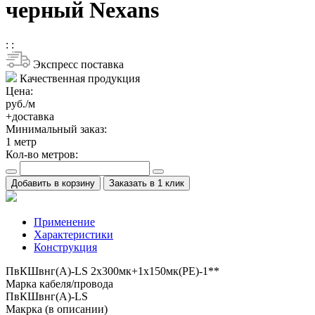
черный Nexans
:
:
Экспресс поставка
Качественная продукция
Цена:
руб./м
+доставка
Минимальный заказ:
1
метр
Кол-во метров:
Добавить в корзину
Заказать в 1 клик
Применение
Характеристики
Конструкция
ПвКШвнг(A)-LS 2x300мк+1x150мк(PE)-1**
Марка кабеля/провода
ПвКШвнг(A)-LS
Макрка (в описании)