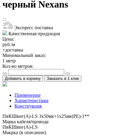
черный Nexans
:
:
Экспресс поставка
Качественная продукция
Цена:
руб./м
+доставка
Минимальный заказ:
1
метр
Кол-во метров:
Добавить в корзину
Заказать в 1 клик
Применение
Характеристики
Конструкция
ПвКШвнг(A)-LS 3x50мк+1x25мк(PE)-1**
Марка кабеля/провода
ПвКШвнг(A)-LS
Макрка (в описании)