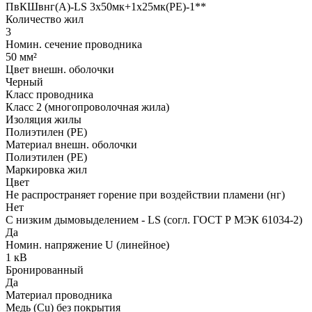
ПвКШвнг(A)-LS 3x50мк+1x25мк(PE)-1**
Количество жил
3
Номин. сечение проводника
50 мм²
Цвет внешн. оболочки
Черный
Класс проводника
Класс 2 (многопроволочная жила)
Изоляция жилы
Полиэтилен (PE)
Материал внешн. оболочки
Полиэтилен (PE)
Маркировка жил
Цвет
Не распространяет горение при воздействии пламени (нг)
Нет
С низким дымовыделением - LS (согл. ГОСТ Р МЭК 61034-2)
Да
Номин. напряжение U (линейное)
1 кВ
Бронированный
Да
Материал проводника
Медь (Cu) без покрытия