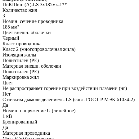
ПвКШвнг(A)-LS 3x185мк-1**
Количество жил
3
Номин. сечение проводника
185 мм²
Цвет внешн. оболочки
Черный
Класс проводника
Класс 2 (многопроволочная жила)
Изоляция жилы
Полиэтилен (PE)
Материал внешн. оболочки
Полиэтилен (PE)
Маркировка жил
Цвет
Не распространяет горение при воздействии пламени (нг)
Нет
С низким дымовыделением - LS (согл. ГОСТ Р МЭК 61034-2)
Да
Номин. напряжение U (линейное)
1 кВ
Бронированный
Да
Материал проводника
Медь (Cu) без покрытия