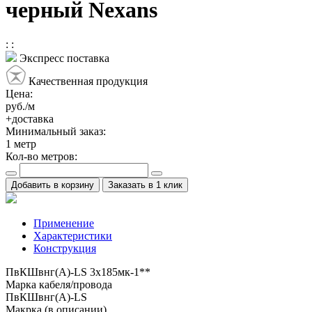
черный Nexans
:
:
Экспресс поставка
Качественная продукция
Цена:
руб./м
+доставка
Минимальный заказ:
1
метр
Кол-во метров:
Добавить в корзину
Заказать в 1 клик
Применение
Характеристики
Конструкция
ПвКШвнг(A)-LS 3x185мк-1**
Марка кабеля/провода
ПвКШвнг(A)-LS
Макрка (в описании)