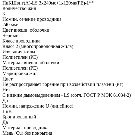
ПвКШвнг(A)-LS 3x240мс+1x120мк(PE)-1**
Количество жил
3
Номин. сечение проводника
240 мм²
Цвет внешн. оболочки
Черный
Класс проводника
Класс 2 (многопроволочная жила)
Изоляция жилы
Полиэтилен (PE)
Материал внешн. оболочки
Полиэтилен (PE)
Маркировка жил
Цвет
Не распространяет горение при воздействии пламени (нг)
Нет
С низким дымовыделением - LS (согл. ГОСТ Р МЭК 61034-2)
Да
Номин. напряжение U (линейное)
1 кВ
Бронированный
Да
Материал проводника
Медь (Cu) без покрытия