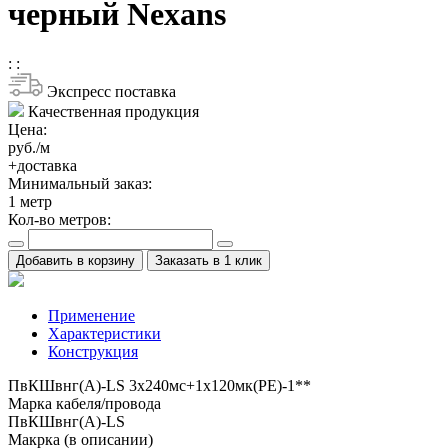
черный Nexans
:
:
Экспресс поставка
Качественная продукция
Цена:
руб./м
+доставка
Минимальный заказ:
1
метр
Кол-во метров:
Добавить в корзину
Заказать в 1 клик
Применение
Характеристики
Конструкция
ПвКШвнг(A)-LS 3x240мс+1x120мк(PE)-1**
Марка кабеля/провода
ПвКШвнг(A)-LS
Макрка (в описании)