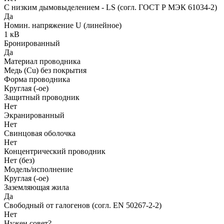
С низким дымовыделением - LS (согл. ГОСТ Р МЭК 61034-2)
Да
Номин. напряжение U (линейное)
1 кВ
Бронированный
Да
Материал проводника
Медь (Cu) без покрытия
Форма проводника
Круглая (-ое)
Защитный проводник
Нет
Экранированный
Нет
Свинцовая оболочка
Нет
Концентрический проводник
Нет (без)
Модель/исполнение
Круглая (-ое)
Заземляющая жила
Да
Свободный от галогенов (согл. EN 50267-2-2)
Нет
Нужен совет?