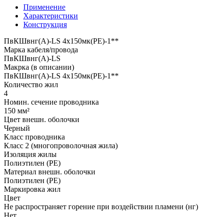
Применение
Характеристики
Конструкция
ПвКШвнг(A)-LS 4x150мк(PE)-1**
Марка кабеля/провода
ПвКШвнг(A)-LS
Макрка (в описании)
ПвКШвнг(A)-LS 4x150мк(PE)-1**
Количество жил
4
Номин. сечение проводника
150 мм²
Цвет внешн. оболочки
Черный
Класс проводника
Класс 2 (многопроволочная жила)
Изоляция жилы
Полиэтилен (PE)
Материал внешн. оболочки
Полиэтилен (PE)
Маркировка жил
Цвет
Не распространяет горение при воздействии пламени (нг)
Нет