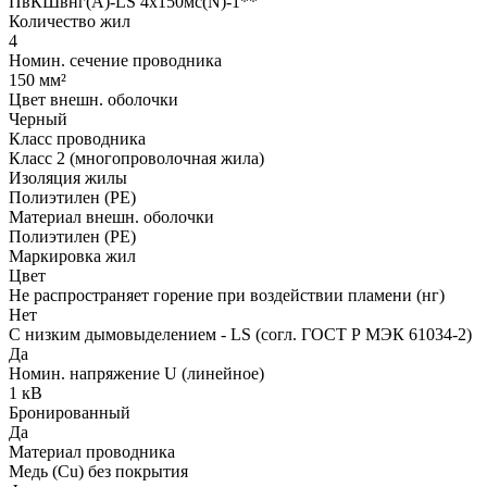
ПвКШвнг(A)-LS 4x150мс(N)-1**
Количество жил
4
Номин. сечение проводника
150 мм²
Цвет внешн. оболочки
Черный
Класс проводника
Класс 2 (многопроволочная жила)
Изоляция жилы
Полиэтилен (PE)
Материал внешн. оболочки
Полиэтилен (PE)
Маркировка жил
Цвет
Не распространяет горение при воздействии пламени (нг)
Нет
С низким дымовыделением - LS (согл. ГОСТ Р МЭК 61034-2)
Да
Номин. напряжение U (линейное)
1 кВ
Бронированный
Да
Материал проводника
Медь (Cu) без покрытия