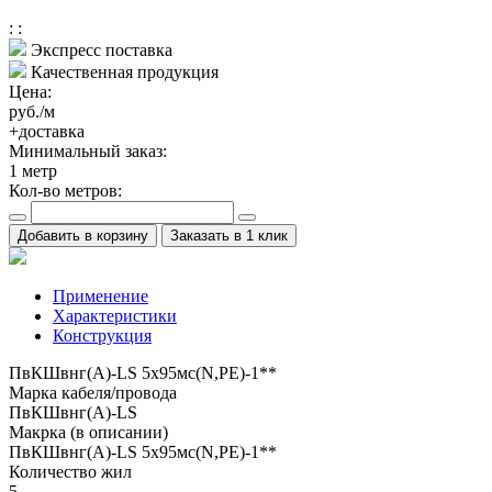
:
:
Экспресс поставка
Качественная продукция
Цена:
руб./м
+доставка
Минимальный заказ:
1
метр
Кол-во метров:
Добавить в корзину
Заказать в 1 клик
Применение
Характеристики
Конструкция
ПвКШвнг(A)-LS 5x95мс(N,PE)-1**
Марка кабеля/провода
ПвКШвнг(A)-LS
Макрка (в описании)
ПвКШвнг(A)-LS 5x95мс(N,PE)-1**
Количество жил
5