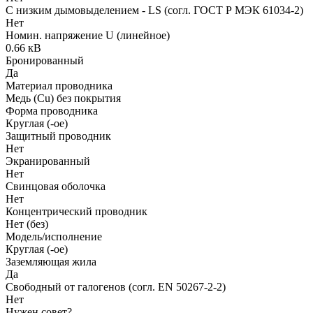
С низким дымовыделением - LS (согл. ГОСТ Р МЭК 61034-2)
Нет
Номин. напряжение U (линейное)
0.66 кВ
Бронированный
Да
Материал проводника
Медь (Cu) без покрытия
Форма проводника
Круглая (-ое)
Защитный проводник
Нет
Экранированный
Нет
Свинцовая оболочка
Нет
Концентрический проводник
Нет (без)
Модель/исполнение
Круглая (-ое)
Заземляющая жила
Да
Свободный от галогенов (согл. EN 50267-2-2)
Нет
Нужен совет?