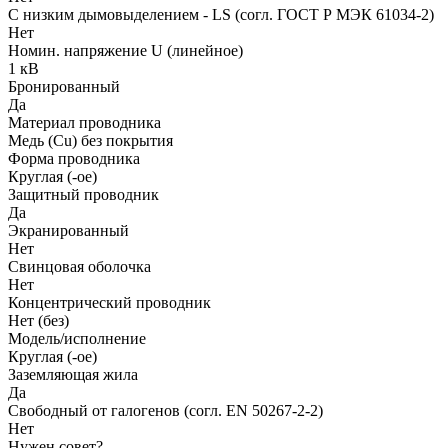
С низким дымовыделением - LS (согл. ГОСТ Р МЭК 61034-2)
Нет
Номин. напряжение U (линейное)
1 кВ
Бронированный
Да
Материал проводника
Медь (Cu) без покрытия
Форма проводника
Круглая (-ое)
Защитный проводник
Да
Экранированный
Нет
Свинцовая оболочка
Нет
Концентрический проводник
Нет (без)
Модель/исполнение
Круглая (-ое)
Заземляющая жила
Да
Свободный от галогенов (согл. EN 50267-2-2)
Нет
Нужен совет?