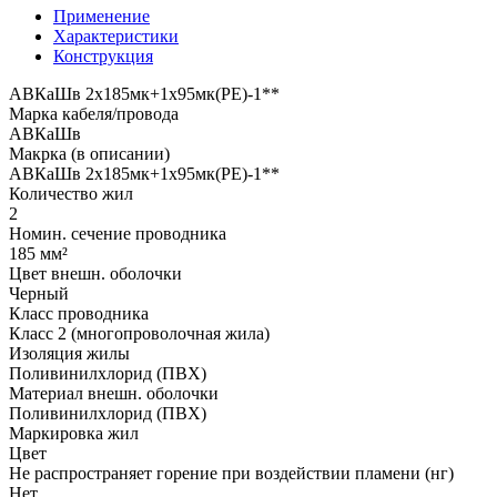
Применение
Характеристики
Конструкция
АВКаШв 2x185мк+1x95мк(PE)-1**
Марка кабеля/провода
АВКаШв
Макрка (в описании)
АВКаШв 2x185мк+1x95мк(PE)-1**
Количество жил
2
Номин. сечение проводника
185 мм²
Цвет внешн. оболочки
Черный
Класс проводника
Класс 2 (многопроволочная жила)
Изоляция жилы
Поливинилхлорид (ПВХ)
Материал внешн. оболочки
Поливинилхлорид (ПВХ)
Маркировка жил
Цвет
Не распространяет горение при воздействии пламени (нг)
Нет