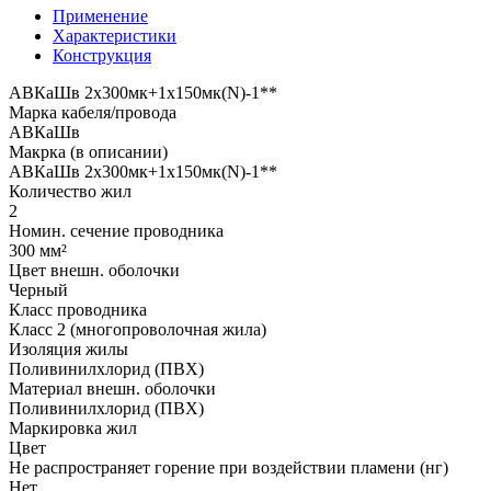
Применение
Характеристики
Конструкция
АВКаШв 2x300мк+1x150мк(N)-1**
Марка кабеля/провода
АВКаШв
Макрка (в описании)
АВКаШв 2x300мк+1x150мк(N)-1**
Количество жил
2
Номин. сечение проводника
300 мм²
Цвет внешн. оболочки
Черный
Класс проводника
Класс 2 (многопроволочная жила)
Изоляция жилы
Поливинилхлорид (ПВХ)
Материал внешн. оболочки
Поливинилхлорид (ПВХ)
Маркировка жил
Цвет
Не распространяет горение при воздействии пламени (нг)
Нет