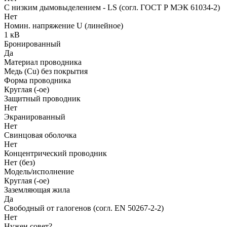
С низким дымовыделением - LS (согл. ГОСТ Р МЭК 61034-2)
Нет
Номин. напряжение U (линейное)
1 кВ
Бронированный
Да
Материал проводника
Медь (Cu) без покрытия
Форма проводника
Круглая (-ое)
Защитный проводник
Нет
Экранированный
Нет
Свинцовая оболочка
Нет
Концентрический проводник
Нет (без)
Модель/исполнение
Круглая (-ое)
Заземляющая жила
Да
Свободный от галогенов (согл. EN 50267-2-2)
Нет
Нужен совет?