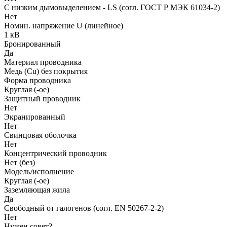
С низким дымовыделением - LS (согл. ГОСТ Р МЭК 61034-2)
Нет
Номин. напряжение U (линейное)
1 кВ
Бронированный
Да
Материал проводника
Медь (Cu) без покрытия
Форма проводника
Круглая (-ое)
Защитный проводник
Нет
Экранированный
Нет
Свинцовая оболочка
Нет
Концентрический проводник
Нет (без)
Модель/исполнение
Круглая (-ое)
Заземляющая жила
Да
Свободный от галогенов (согл. EN 50267-2-2)
Нет
Нужен совет?