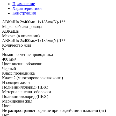
Применение
Характеристики
Конструкция
АВКаШв 2x400мк+1x185мк(N)-1**
Марка кабеля/провода
АВКаШв
Макрка (в описании)
АВКаШв 2x400мк+1x185мк(N)-1**
Количество жил
2
Номин. сечение проводника
400 мм²
Цвет внешн. оболочки
Черный
Класс проводника
Класс 2 (многопроволочная жила)
Изоляция жилы
Поливинилхлорид (ПВХ)
Материал внешн. оболочки
Поливинилхлорид (ПВХ)
Маркировка жил
Цвет
Не распространяет горение при воздействии пламени (нг)
Нет