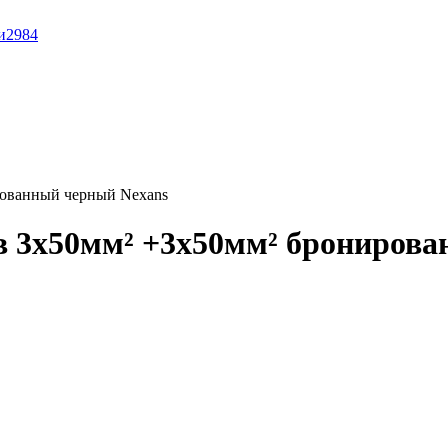
и
2984
ованный черный Nexans
 3x50мм² +3x50мм² бронирова