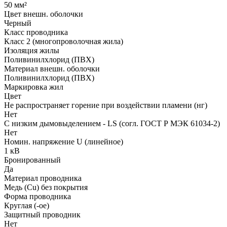
50 мм²
Цвет внешн. оболочки
Черный
Класс проводника
Класс 2 (многопроволочная жила)
Изоляция жилы
Поливинилхлорид (ПВХ)
Материал внешн. оболочки
Поливинилхлорид (ПВХ)
Маркировка жил
Цвет
Не распространяет горение при воздействии пламени (нг)
Нет
С низким дымовыделением - LS (согл. ГОСТ Р МЭК 61034-2)
Нет
Номин. напряжение U (линейное)
1 кВ
Бронированный
Да
Материал проводника
Медь (Cu) без покрытия
Форма проводника
Круглая (-ое)
Защитный проводник
Нет