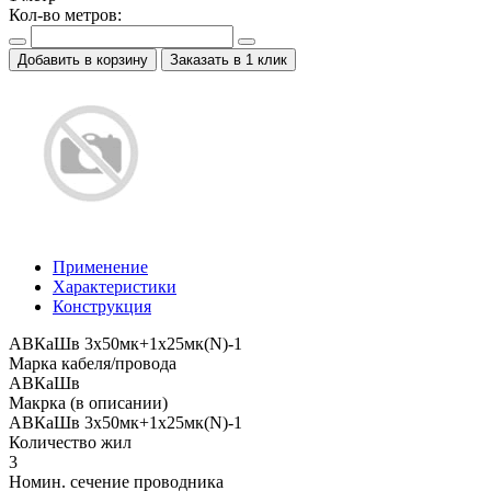
Кол-во метров:
Добавить в корзину
Заказать в 1 клик
Применение
Характеристики
Конструкция
АВКаШв 3x50мк+1x25мк(N)-1
Марка кабеля/провода
АВКаШв
Макрка (в описании)
АВКаШв 3x50мк+1x25мк(N)-1
Количество жил
3
Номин. сечение проводника