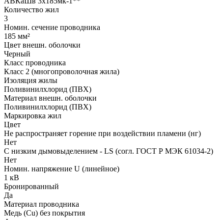
АВКаШв 3x185мк-1**
Количество жил
3
Номин. сечение проводника
185 мм²
Цвет внешн. оболочки
Черный
Класс проводника
Класс 2 (многопроволочная жила)
Изоляция жилы
Поливинилхлорид (ПВХ)
Материал внешн. оболочки
Поливинилхлорид (ПВХ)
Маркировка жил
Цвет
Не распространяет горение при воздействии пламени (нг)
Нет
С низким дымовыделением - LS (согл. ГОСТ Р МЭК 61034-2)
Нет
Номин. напряжение U (линейное)
1 кВ
Бронированный
Да
Материал проводника
Медь (Cu) без покрытия