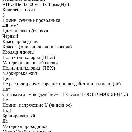
АВКаШв 3x400мс+1x185мк(N)-1
Количество жил
3
Номин. сечение проводника
400 мм²
Цвет внешн. оболочки
Черный
Класс проводника
Класс 2 (многопроволочная жила)
Изоляция жилы
Поливинилхлорид (ПВХ)
Материал внешн. оболочки
Поливинилхлорид (ПВХ)
Маркировка жил
Цвет
Не распространяет горение при воздействии пламени (нг)
Нет
С низким дымовыделением - LS (согл. ГОСТ Р МЭК 61034-2)
Нет
Номин. напряжение U (линейное)
1 кВ
Бронированный
Да
Материал проводника
Медь (Cu) без покрытия