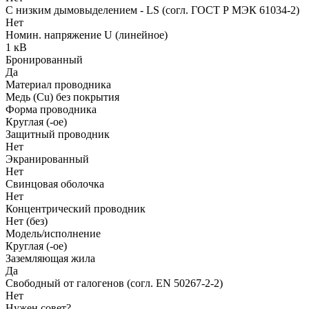
С низким дымовыделением - LS (согл. ГОСТ Р МЭК 61034-2)
Нет
Номин. напряжение U (линейное)
1 кВ
Бронированный
Да
Материал проводника
Медь (Cu) без покрытия
Форма проводника
Круглая (-ое)
Защитный проводник
Нет
Экранированный
Нет
Свинцовая оболочка
Нет
Концентрический проводник
Нет (без)
Модель/исполнение
Круглая (-ое)
Заземляющая жила
Да
Свободный от галогенов (согл. EN 50267-2-2)
Нет
Нужен совет?