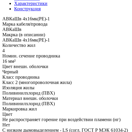
Характеристики
Конструкция
АВКаШв 4x16мк(PE)-1
Марка кабеля/провода
АВКаШв
Макрка (в описании)
АВКаШв 4x16мк(PE)-1
Количество жил
4
Номин. сечение проводника
16 мм²
Цвет внешн. оболочки
Черный
Класс проводника
Класс 2 (многопроволочная жила)
Изоляция жилы
Поливинилхлорид (ПВХ)
Материал внешн. оболочки
Поливинилхлорид (ПВХ)
Маркировка жил
Цвет
Не распространяет горение при воздействии пламени (нг)
Нет
С низким дымовыделением - LS (согл. ГОСТ Р МЭК 61034-2)