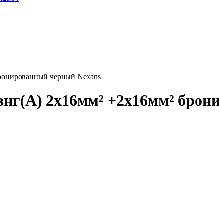
ронированный черный Nexans
нг(А) 2x16мм² +2x16мм² брон