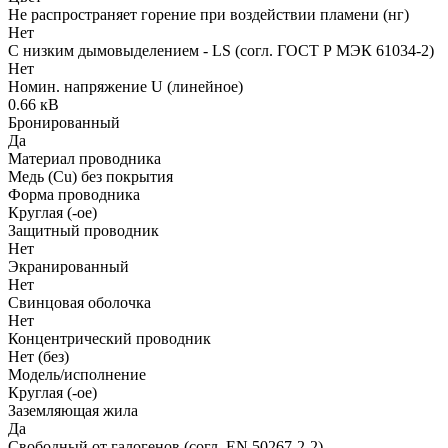
Не распространяет горение при воздействии пламени (нг)
Нет
С низким дымовыделением - LS (согл. ГОСТ Р МЭК 61034-2)
Нет
Номин. напряжение U (линейное)
0.66 кВ
Бронированный
Да
Материал проводника
Медь (Cu) без покрытия
Форма проводника
Круглая (-ое)
Защитный проводник
Нет
Экранированный
Нет
Свинцовая оболочка
Нет
Концентрический проводник
Нет (без)
Модель/исполнение
Круглая (-ое)
Заземляющая жила
Да
Свободный от галогенов (согл. EN 50267-2-2)