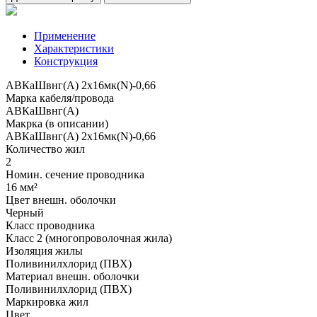
Применение
Характеристики
Конструкция
АВКаШвнг(А) 2x16мк(N)-0,66
Марка кабеля/провода
АВКаШвнг(А)
Макрка (в описании)
АВКаШвнг(А) 2x16мк(N)-0,66
Количество жил
2
Номин. сечение проводника
16 мм²
Цвет внешн. оболочки
Черный
Класс проводника
Класс 2 (многопроволочная жила)
Изоляция жилы
Поливинилхлорид (ПВХ)
Материал внешн. оболочки
Поливинилхлорид (ПВХ)
Маркировка жил
Цвет