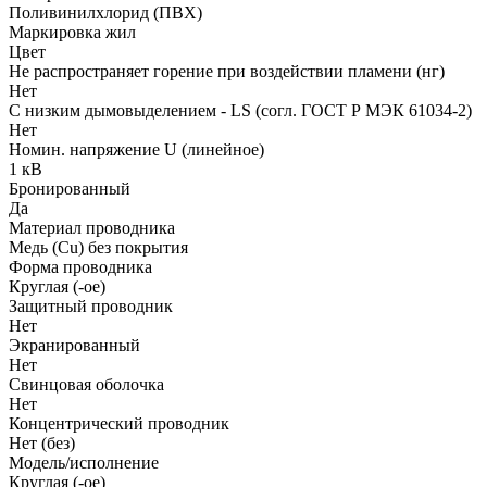
Поливинилхлорид (ПВХ)
Маркировка жил
Цвет
Не распространяет горение при воздействии пламени (нг)
Нет
С низким дымовыделением - LS (согл. ГОСТ Р МЭК 61034-2)
Нет
Номин. напряжение U (линейное)
1 кВ
Бронированный
Да
Материал проводника
Медь (Cu) без покрытия
Форма проводника
Круглая (-ое)
Защитный проводник
Нет
Экранированный
Нет
Свинцовая оболочка
Нет
Концентрический проводник
Нет (без)
Модель/исполнение
Круглая (-ое)