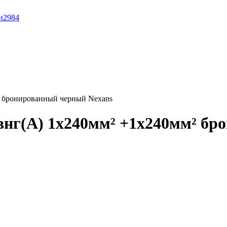
и
2984
 бронированный черный Nexans
нг(А) 1x240мм² +1x240мм² бр