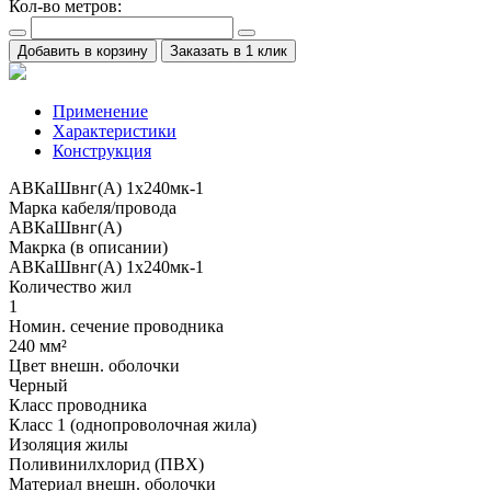
Кол-во метров:
Добавить в корзину
Заказать в 1 клик
Применение
Характеристики
Конструкция
АВКаШвнг(А) 1x240мк-1
Марка кабеля/провода
АВКаШвнг(А)
Макрка (в описании)
АВКаШвнг(А) 1x240мк-1
Количество жил
1
Номин. сечение проводника
240 мм²
Цвет внешн. оболочки
Черный
Класс проводника
Класс 1 (однопроволочная жила)
Изоляция жилы
Поливинилхлорид (ПВХ)
Материал внешн. оболочки