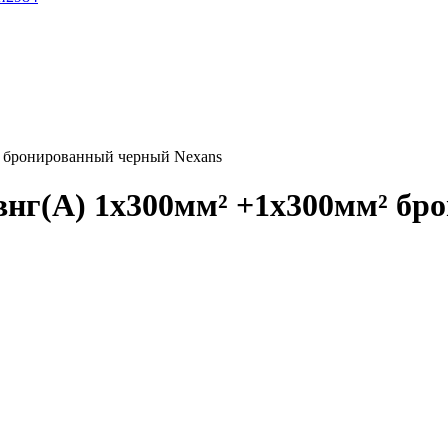
 бронированный черный Nexans
нг(А) 1x300мм² +1x300мм² бр