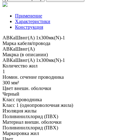
Применение
Характеристики
Конструкция
АВКаШвнг(А) 1x300мк(N)-1
Марка кабеля/провода
АВКаШвнг(А)
Макрка (в описании)
АВКаШвнг(А) 1x300мк(N)-1
Количество жил
1
Номин. сечение проводника
300 мм²
Цвет внешн. оболочки
Черный
Класс проводника
Класс 1 (однопроволочная жила)
Изоляция жилы
Поливинилхлорид (ПВХ)
Материал внешн. оболочки
Поливинилхлорид (ПВХ)
Маркировка жил
Цвет