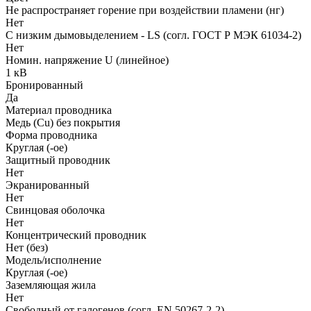
Не распространяет горение при воздействии пламени (нг)
Нет
С низким дымовыделением - LS (согл. ГОСТ Р МЭК 61034-2)
Нет
Номин. напряжение U (линейное)
1 кВ
Бронированный
Да
Материал проводника
Медь (Cu) без покрытия
Форма проводника
Круглая (-ое)
Защитный проводник
Нет
Экранированный
Нет
Свинцовая оболочка
Нет
Концентрический проводник
Нет (без)
Модель/исполнение
Круглая (-ое)
Заземляющая жила
Нет
Свободный от галогенов (согл. EN 50267-2-2)