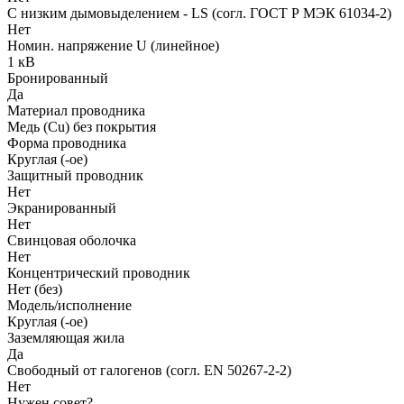
С низким дымовыделением - LS (согл. ГОСТ Р МЭК 61034-2)
Нет
Номин. напряжение U (линейное)
1 кВ
Бронированный
Да
Материал проводника
Медь (Cu) без покрытия
Форма проводника
Круглая (-ое)
Защитный проводник
Нет
Экранированный
Нет
Свинцовая оболочка
Нет
Концентрический проводник
Нет (без)
Модель/исполнение
Круглая (-ое)
Заземляющая жила
Да
Свободный от галогенов (согл. EN 50267-2-2)
Нет
Нужен совет?