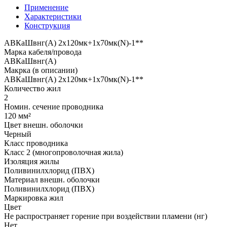
Применение
Характеристики
Конструкция
АВКаШвнг(А) 2x120мк+1x70мк(N)-1**
Марка кабеля/провода
АВКаШвнг(А)
Макрка (в описании)
АВКаШвнг(А) 2x120мк+1x70мк(N)-1**
Количество жил
2
Номин. сечение проводника
120 мм²
Цвет внешн. оболочки
Черный
Класс проводника
Класс 2 (многопроволочная жила)
Изоляция жилы
Поливинилхлорид (ПВХ)
Материал внешн. оболочки
Поливинилхлорид (ПВХ)
Маркировка жил
Цвет
Не распространяет горение при воздействии пламени (нг)
Нет