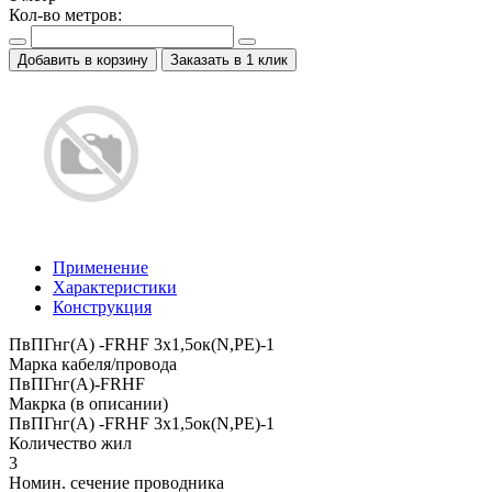
Кол-во метров:
Добавить в корзину
Заказать в 1 клик
Применение
Характеристики
Конструкция
ПвПГнг(А) -FRHF 3x1,5ок(N,PE)-1
Марка кабеля/провода
ПвПГнг(А)-FRHF
Макрка (в описании)
ПвПГнг(А) -FRHF 3x1,5ок(N,PE)-1
Количество жил
3
Номин. сечение проводника