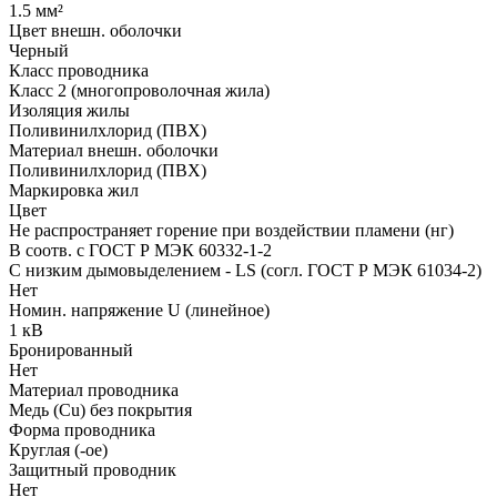
1.5 мм²
Цвет внешн. оболочки
Черный
Класс проводника
Класс 2 (многопроволочная жила)
Изоляция жилы
Поливинилхлорид (ПВХ)
Материал внешн. оболочки
Поливинилхлорид (ПВХ)
Маркировка жил
Цвет
Не распространяет горение при воздействии пламени (нг)
В соотв. с ГОСТ Р МЭК 60332-1-2
С низким дымовыделением - LS (согл. ГОСТ Р МЭК 61034-2)
Нет
Номин. напряжение U (линейное)
1 кВ
Бронированный
Нет
Материал проводника
Медь (Cu) без покрытия
Форма проводника
Круглая (-ое)
Защитный проводник
Нет