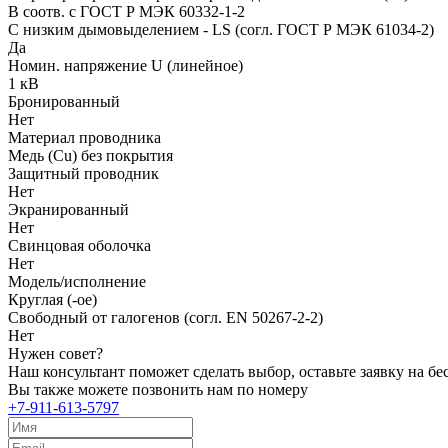
В соотв. с ГОСТ Р МЭК 60332-1-2
С низким дымовыделением - LS (согл. ГОСТ Р МЭК 61034-2)
Да
Номин. напряжение U (линейное)
1 кВ
Бронированный
Нет
Материал проводника
Медь (Cu) без покрытия
Защитный проводник
Нет
Экранированный
Нет
Свинцовая оболочка
Нет
Модель/исполнение
Круглая (-ое)
Свободный от галогенов (согл. EN 50267-2-2)
Нет
Нужен совет?
Наш консультант поможет сделать выбор, оставьте заявку на б
Вы также можете позвонить нам по номеру
+7-911-613-5797