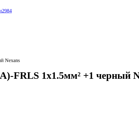
и
2984
ый Nexans
А)-FRLS 1x1.5мм² +1 черный N