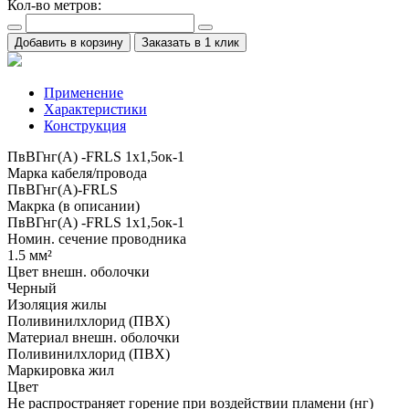
Кол-во метров:
Добавить в корзину
Заказать в 1 клик
Применение
Характеристики
Конструкция
ПвВГнг(А) -FRLS 1x1,5ок-1
Марка кабеля/провода
ПвВГнг(А)-FRLS
Макрка (в описании)
ПвВГнг(А) -FRLS 1x1,5ок-1
Номин. сечение проводника
1.5 мм²
Цвет внешн. оболочки
Черный
Изоляция жилы
Поливинилхлорид (ПВХ)
Материал внешн. оболочки
Поливинилхлорид (ПВХ)
Маркировка жил
Цвет
Не распространяет горение при воздействии пламени (нг)