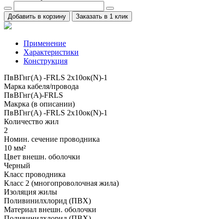
Добавить в корзину
Заказать в 1 клик
Применение
Характеристики
Конструкция
ПвВГнг(А) -FRLS 2x10ок(N)-1
Марка кабеля/провода
ПвВГнг(А)-FRLS
Макрка (в описании)
ПвВГнг(А) -FRLS 2x10ок(N)-1
Количество жил
2
Номин. сечение проводника
10 мм²
Цвет внешн. оболочки
Черный
Класс проводника
Класс 2 (многопроволочная жила)
Изоляция жилы
Поливинилхлорид (ПВХ)
Материал внешн. оболочки
Поливинилхлорид (ПВХ)