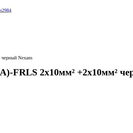
и
2984
 черный Nexans
(А)-FRLS 2x10мм² +2x10мм² че