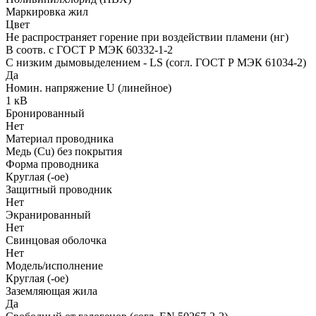
Маркировка жил
Цвет
Не распространяет горение при воздействии пламени (нг)
В соотв. с ГОСТ Р МЭК 60332-1-2
С низким дымовыделением - LS (согл. ГОСТ Р МЭК 61034-2)
Да
Номин. напряжение U (линейное)
1 кВ
Бронированный
Нет
Материал проводника
Медь (Cu) без покрытия
Форма проводника
Круглая (-ое)
Защитный проводник
Нет
Экранированный
Нет
Свинцовая оболочка
Нет
Модель/исполнение
Круглая (-ое)
Заземляющая жила
Да