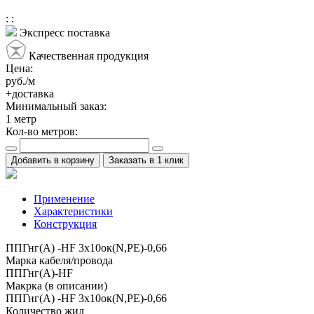
:
:
Экспресс поставка
Качественная продукция
Цена:
руб./м
+доставка
Минимальный заказ:
1
метр
Кол-во метров:
Добавить в корзину
Заказать в 1 клик
Применение
Характеристики
Конструкция
ППГнг(А) -HF 3х10ок(N,PE)-0,66
Марка кабеля/провода
ППГнг(А)-HF
Макрка (в описании)
ППГнг(А) -HF 3х10ок(N,PE)-0,66
Количество жил