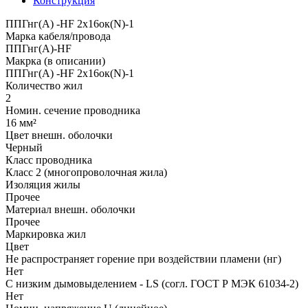
Конструкция
ППГнг(А) -HF 2х16ок(N)-1
Марка кабеля/провода
ППГнг(А)-HF
Макрка (в описании)
ППГнг(А) -HF 2х16ок(N)-1
Количество жил
2
Номин. сечение проводника
16 мм²
Цвет внешн. оболочки
Черный
Класс проводника
Класс 2 (многопроволочная жила)
Изоляция жилы
Прочее
Материал внешн. оболочки
Прочее
Маркировка жил
Цвет
Не распространяет горение при воздействии пламени (нг)
Нет
С низким дымовыделением - LS (согл. ГОСТ Р МЭК 61034-2)
Нет