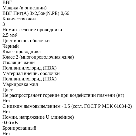
ВВГ
Макрка (в описании)
ВВГ-Пнг(A) 3x2,5ок(N,PE)-0,66
Количество жил
3
Номин. сечение проводника
2.5 мм²
Цвет внешн. оболочки
Черный
Класс проводника
Класс 2 (многопроволочная жила)
Изоляция жилы
Поливинилхлорид (ПВХ)
Материал внешн. оболочки
Поливинилхлорид (ПВХ)
Маркировка жил
Цвет
Не распространяет горение при воздействии пламени (нг)
Нет
С низким дымовыделением - LS (согл. ГОСТ Р МЭК 61034-2)
Нет
Номин. напряжение U (линейное)
0.66 кВ
Бронированный
Нет