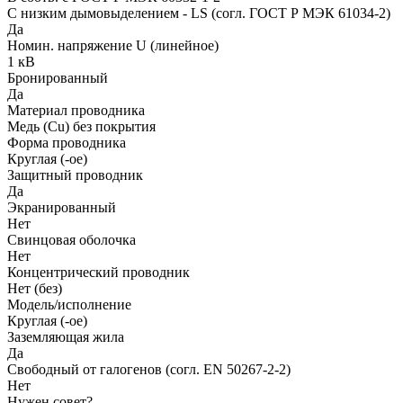
С низким дымовыделением - LS (согл. ГОСТ Р МЭК 61034-2)
Да
Номин. напряжение U (линейное)
1 кВ
Бронированный
Да
Материал проводника
Медь (Cu) без покрытия
Форма проводника
Круглая (-ое)
Защитный проводник
Да
Экранированный
Нет
Свинцовая оболочка
Нет
Концентрический проводник
Нет (без)
Модель/исполнение
Круглая (-ое)
Заземляющая жила
Да
Свободный от галогенов (согл. EN 50267-2-2)
Нет
Нужен совет?