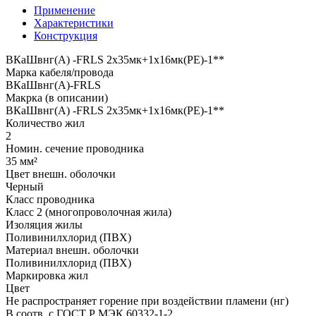
Применение
Характеристики
Конструкция
ВКаШвнг(A) -FRLS 2x35мк+1x16мк(PE)-1**
Марка кабеля/провода
ВКаШвнг(A)-FRLS
Макрка (в описании)
ВКаШвнг(A) -FRLS 2x35мк+1x16мк(PE)-1**
Количество жил
2
Номин. сечение проводника
35 мм²
Цвет внешн. оболочки
Черный
Класс проводника
Класс 2 (многопроволочная жила)
Изоляция жилы
Поливинилхлорид (ПВХ)
Материал внешн. оболочки
Поливинилхлорид (ПВХ)
Маркировка жил
Цвет
Не распространяет горение при воздействии пламени (нг)
В соотв. с ГОСТ Р МЭК 60332-1-2