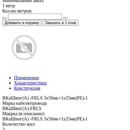
Минимальный заказ:
1
метр
Кол-во метров:
Добавить в корзину
Заказать в 1 клик
Применение
Характеристики
Конструкция
ВКаШвнг(A) -FRLS 3x50мк+1x25мк(PE)-1
Марка кабеля/провода
ВКаШвнг(A)-FRLS
Макрка (в описании)
ВКаШвнг(A) -FRLS 3x50мк+1x25мк(PE)-1
Количество жил
3