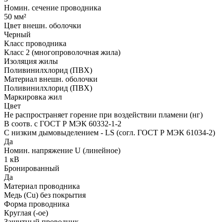
Номин. сечение проводника
50 мм²
Цвет внешн. оболочки
Черный
Класс проводника
Класс 2 (многопроволочная жила)
Изоляция жилы
Поливинилхлорид (ПВХ)
Материал внешн. оболочки
Поливинилхлорид (ПВХ)
Маркировка жил
Цвет
Не распространяет горение при воздействии пламени (нг)
В соотв. с ГОСТ Р МЭК 60332-1-2
С низким дымовыделением - LS (согл. ГОСТ Р МЭК 61034-2)
Да
Номин. напряжение U (линейное)
1 кВ
Бронированный
Да
Материал проводника
Медь (Cu) без покрытия
Форма проводника
Круглая (-ое)
Защитный проводник