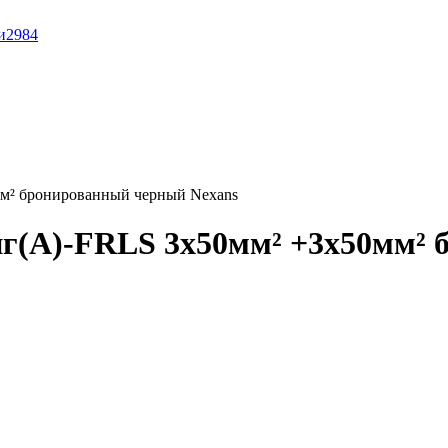
и
2984
м² бронированный черный Nexans
г(A)-FRLS 3x50мм² +3x50мм²