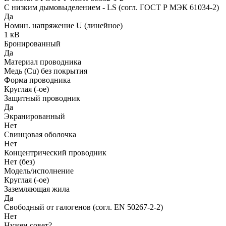
С низким дымовыделением - LS (согл. ГОСТ Р МЭК 61034-2)
Да
Номин. напряжение U (линейное)
1 кВ
Бронированный
Да
Материал проводника
Медь (Cu) без покрытия
Форма проводника
Круглая (-ое)
Защитный проводник
Да
Экранированный
Нет
Свинцовая оболочка
Нет
Концентрический проводник
Нет (без)
Модель/исполнение
Круглая (-ое)
Заземляющая жила
Да
Свободный от галогенов (согл. EN 50267-2-2)
Нет
Нужен совет?