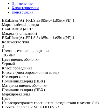
Применение
Характеристики
Конструкция
ВКаШвнг(A) -FRLS 3x185мс+1x95мк(PE)-1
Марка кабеля/провода
ВКаШвнг(A)-FRLS
Макрка (в описании)
ВКаШвнг(A) -FRLS 3x185мс+1x95мк(PE)-1
Количество жил
3
Номин. сечение проводника
185 мм²
Цвет внешн. оболочки
Черный
Класс проводника
Класс 2 (многопроволочная жила)
Изоляция жилы
Поливинилхлорид (ПВХ)
Материал внешн. оболочки
Поливинилхлорид (ПВХ)
Маркировка жил
Цвет
Не распространяет горение при воздействии пламени (нг)
В соотв. с ГОСТ Р МЭК 60332-1-2