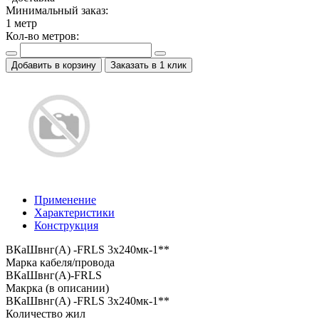
Минимальный заказ:
1
метр
Кол-во метров:
Добавить в корзину
Заказать в 1 клик
Применение
Характеристики
Конструкция
ВКаШвнг(A) -FRLS 3x240мк-1**
Марка кабеля/провода
ВКаШвнг(A)-FRLS
Макрка (в описании)
ВКаШвнг(A) -FRLS 3x240мк-1**
Количество жил