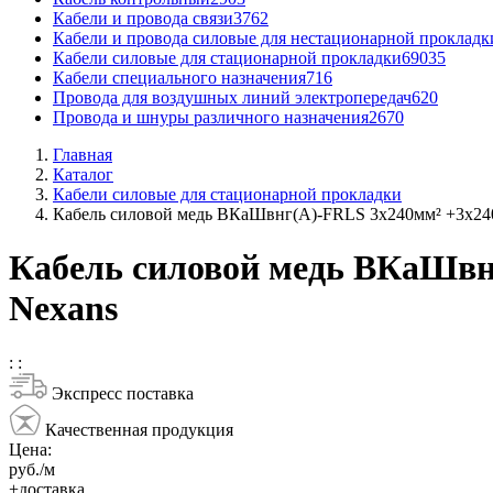
Кабели и провода связи
3762
Кабели и провода силовые для нестационарной прокладк
Кабели силовые для стационарной прокладки
69035
Кабели специального назначения
716
Провода для воздушных линий электропередач
620
Провода и шнуры различного назначения
2670
Главная
Каталог
Кабели силовые для стационарной прокладки
Кабель силовой медь ВКаШвнг(A)-FRLS 3x240мм² +3x24
Кабель силовой медь ВКаШвн
Nexans
:
:
Экспресс поставка
Качественная продукция
Цена:
руб./м
+доставка