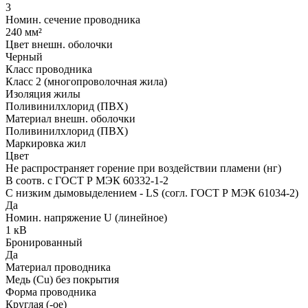
3
Номин. сечение проводника
240 мм²
Цвет внешн. оболочки
Черный
Класс проводника
Класс 2 (многопроволочная жила)
Изоляция жилы
Поливинилхлорид (ПВХ)
Материал внешн. оболочки
Поливинилхлорид (ПВХ)
Маркировка жил
Цвет
Не распространяет горение при воздействии пламени (нг)
В соотв. с ГОСТ Р МЭК 60332-1-2
С низким дымовыделением - LS (согл. ГОСТ Р МЭК 61034-2)
Да
Номин. напряжение U (линейное)
1 кВ
Бронированный
Да
Материал проводника
Медь (Cu) без покрытия
Форма проводника
Круглая (-ое)