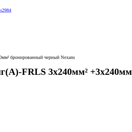
и
2984
0мм² бронированный черный Nexans
г(A)-FRLS 3x240мм² +3x240мм