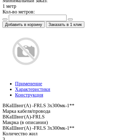
Минимальный заказ:
1
метр
Кол-во метров:
Добавить в корзину
Заказать в 1 клик
Применение
Характеристики
Конструкция
ВКаШвнг(A) -FRLS 3x300мк-1**
Марка кабеля/провода
ВКаШвнг(A)-FRLS
Макрка (в описании)
ВКаШвнг(A) -FRLS 3x300мк-1**
Количество жил
3