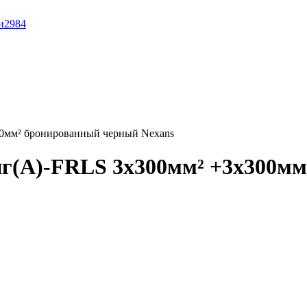
и
2984
0мм² бронированный черный Nexans
г(A)-FRLS 3x300мм² +3x300мм