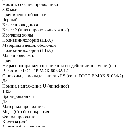
Номин. сечение проводника
300 мм²
Цвет внешн. оболочки
Черный
Класс проводника
Класс 2 (многопроволочная жила)
Изоляция жилы
Поливинилхлорид (ПВХ)
Материал внешн. оболочки
Поливинилхлорид (ПВХ)
Маркировка жил
Цвет
Не распространяет горение при воздействии пламени (нг)
В соотв. с ГОСТ Р МЭК 60332-1-2
С низким дымовыделением - LS (согл. ГОСТ Р МЭК 61034-2)
Да
Номин. напряжение U (линейное)
1 кВ
Бронированный
Да
Материал проводника
Медь (Cu) без покрытия
Форма проводника
Круглая (-ое)
Защитный проводник