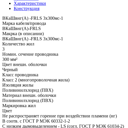
Характеристики
Конструкция
ВКаШвнг(A) -FRLS 3x300мс-1
Марка кабеля/провода
ВКаШвнг(A)-FRLS
Макрка (в описании)
ВКаШвнг(A) -FRLS 3x300мс-1
Количество жил
3
Номин. сечение проводника
300 мм²
Цвет внешн. оболочки
Черный
Класс проводника
Класс 2 (многопроволочная жила)
Изоляция жилы
Поливинилхлорид (ПВХ)
Материал внешн. оболочки
Поливинилхлорид (ПВХ)
Маркировка жил
Цвет
Не распространяет горение при воздействии пламени (нг)
В соотв. с ГОСТ Р МЭК 60332-1-2
С низким дымовыделением - LS (согл. ГОСТ Р МЭК 61034-2)