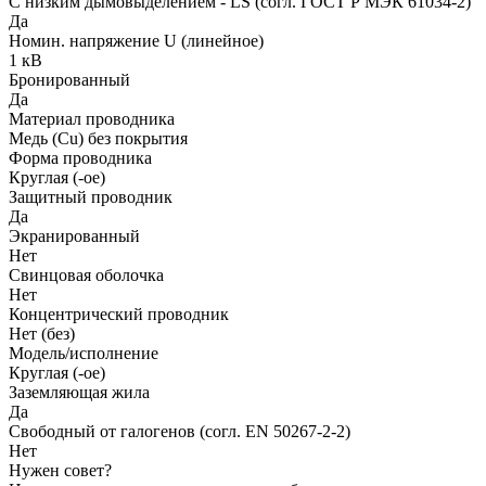
С низким дымовыделением - LS (согл. ГОСТ Р МЭК 61034-2)
Да
Номин. напряжение U (линейное)
1 кВ
Бронированный
Да
Материал проводника
Медь (Cu) без покрытия
Форма проводника
Круглая (-ое)
Защитный проводник
Да
Экранированный
Нет
Свинцовая оболочка
Нет
Концентрический проводник
Нет (без)
Модель/исполнение
Круглая (-ое)
Заземляющая жила
Да
Свободный от галогенов (согл. EN 50267-2-2)
Нет
Нужен совет?