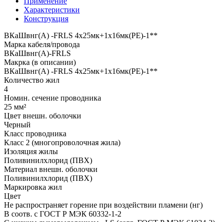
Применение
Характеристики
Конструкция
ВКаШвнг(A) -FRLS 4x25мк+1x16мк(PE)-1**
Марка кабеля/провода
ВКаШвнг(A)-FRLS
Макрка (в описании)
ВКаШвнг(A) -FRLS 4x25мк+1x16мк(PE)-1**
Количество жил
4
Номин. сечение проводника
25 мм²
Цвет внешн. оболочки
Черный
Класс проводника
Класс 2 (многопроволочная жила)
Изоляция жилы
Поливинилхлорид (ПВХ)
Материал внешн. оболочки
Поливинилхлорид (ПВХ)
Маркировка жил
Цвет
Не распространяет горение при воздействии пламени (нг)
В соотв. с ГОСТ Р МЭК 60332-1-2