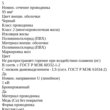
5
Номин. сечение проводника
95 мм²
Цвет внешн. оболочки
Черный
Класс проводника
Класс 2 (многопроволочная жила)
Изоляция жилы
Поливинилхлорид (ПВХ)
Материал внешн. оболочки
Поливинилхлорид (ПВХ)
Маркировка жил
Цвет
Не распространяет горение при воздействии пламени (нг)
В соотв. с ГОСТ Р МЭК 60332-1-2
С низким дымовыделением - LS (согл. ГОСТ Р МЭК 61034-2)
Да
Номин. напряжение U (линейное)
1 кВ
Бронированный
Да
Материал проводника
Медь (Cu) без покрытия
Форма проводника
Круглая (-ое)