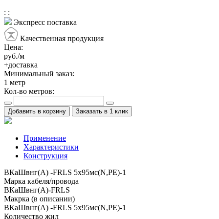
:
:
Экспресс поставка
Качественная продукция
Цена:
руб./м
+доставка
Минимальный заказ:
1
метр
Кол-во метров:
Добавить в корзину
Заказать в 1 клик
Применение
Характеристики
Конструкция
ВКаШвнг(A) -FRLS 5x95мс(N,PE)-1
Марка кабеля/провода
ВКаШвнг(A)-FRLS
Макрка (в описании)
ВКаШвнг(A) -FRLS 5x95мс(N,PE)-1
Количество жил