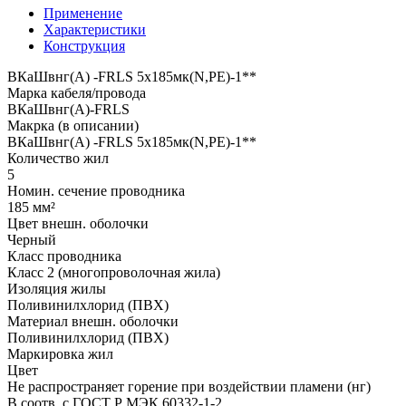
Применение
Характеристики
Конструкция
ВКаШвнг(A) -FRLS 5x185мк(N,PE)-1**
Марка кабеля/провода
ВКаШвнг(A)-FRLS
Макрка (в описании)
ВКаШвнг(A) -FRLS 5x185мк(N,PE)-1**
Количество жил
5
Номин. сечение проводника
185 мм²
Цвет внешн. оболочки
Черный
Класс проводника
Класс 2 (многопроволочная жила)
Изоляция жилы
Поливинилхлорид (ПВХ)
Материал внешн. оболочки
Поливинилхлорид (ПВХ)
Маркировка жил
Цвет
Не распространяет горение при воздействии пламени (нг)
В соотв. с ГОСТ Р МЭК 60332-1-2