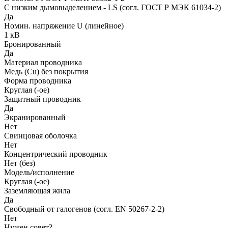
С низким дымовыделением - LS (согл. ГОСТ Р МЭК 61034-2)
Да
Номин. напряжение U (линейное)
1 кВ
Бронированный
Да
Материал проводника
Медь (Cu) без покрытия
Форма проводника
Круглая (-ое)
Защитный проводник
Да
Экранированный
Нет
Свинцовая оболочка
Нет
Концентрический проводник
Нет (без)
Модель/исполнение
Круглая (-ое)
Заземляющая жила
Да
Свободный от галогенов (согл. EN 50267-2-2)
Нет
Нужен совет?