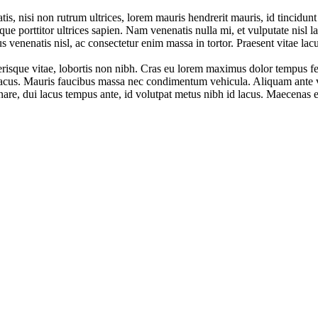
tis, nisi non rutrum ultrices, lorem mauris hendrerit mauris, id tincidun
que porttitor ultrices sapien. Nam venenatis nulla mi, et vulputate nisl 
venenatis nisl, ac consectetur enim massa in tortor. Praesent vitae lacus 
risque vitae, lobortis non nibh. Cras eu lorem maximus dolor tempus f
e lacus. Mauris faucibus massa nec condimentum vehicula. Aliquam ante ve
a ornare, dui lacus tempus ante, id volutpat metus nibh id lacus. Maecena