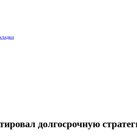
окладки
ировал долгосрочную страте