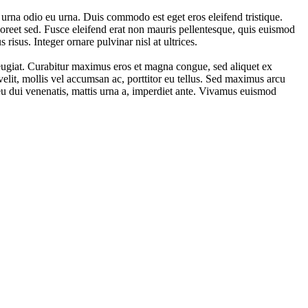
t urna odio eu urna. Duis commodo est eget eros eleifend tristique.
laoreet sed. Fusce eleifend erat non mauris pellentesque, quis euismod
risus. Integer ornare pulvinar nisl at ultrices.
eugiat. Curabitur maximus eros et magna congue, sed aliquet ex
lit, mollis vel accumsan ac, porttitor eu tellus. Sed maximus arcu
s eu dui venenatis, mattis urna a, imperdiet ante. Vivamus euismod