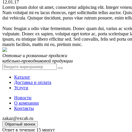
12.01.17
Lorem ipsum dolor sit amet, consectetur adipiscing elit. Integer venena
Nam volutpat mi eu lacus rhoncus, eget sollicitudin tellus auctor. Quis
dui vehicula. Quisque tincidunt, purus vitae rutrum posuere, enim tellus 
Nunc feugiat a odio vitae fermentum. Donec quam dui, varius ac scele
vulputate. Donec ex sapien, volutpat eget tortor ac, porta scelerisqu
ipsum, eu tristique libero efficitur sed. Sed convallis, felis sed port
mauris facilisis, mattis mi eu, pretium nunc.
Оптовые и розничные продажи
кабельно-проводниковой продукции
Каталог
Доставка и оплата
Услуги
Новости
О компании
Контакты
zakaz@excab.ru
Обратный звонок
Ответ в течение 15 минут